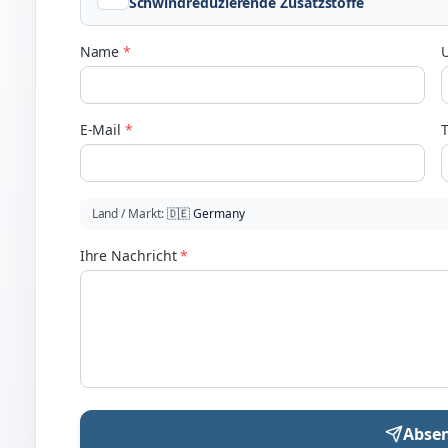
Schwindreduzierende Zusatzstoffe
Name
*
E-Mail
*
Land / Markt
:
🇩🇪
Germany
Ihre Nachricht
*
Abse