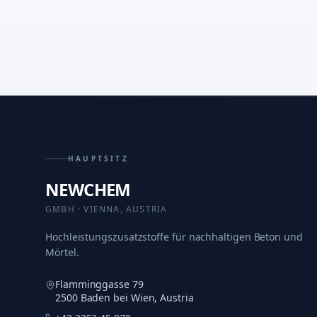
HAUPTSITZ
NEWCHEM
GMBH · VIENNA, AUSTRIA
Hochleistungszusatzstoffe für nachhaltigen Beton und
Mörtel.
Flamminggasse 79
2500 Baden bei Wien, Austria