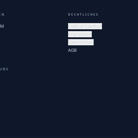
EN
RECHTLICHES
EM
Code of Conduct
Impressum
Datenschutz
AGB
 UNS