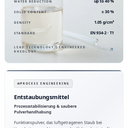
up to 40 %
WATER REDUCTION
≥ 30 %
SOLID CONTENT
1.05 g/cm³
DENSITY
EN 934-2 · T1
STANDARD
LEAD TECHNOLOGY · ENGINEERED
RHEOLOGY
PROCESS ENGINEERING
Entstaubungsmittel
Prozessstabilisierung & saubere
Pulverhandhabung
Funktionspulver, das luftgetragenen Staub bei