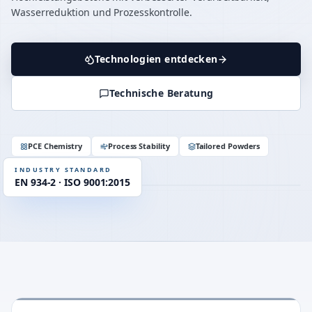
Wasserreduktion und Prozesskontrolle.
Technologien entdecken
Technische Beratung
up to 40 %
WATER REDUCTION
≥ 90 min
SLUMP RETENTION
OPC · CEM II / III
COMPATIBILITY
PCE Chemistry
Process Stability
Tailored Powders
EN 934-2
STANDARD
INDUSTRY STANDARD
EN 934-2 · ISO 9001:2015
RHEOLOGY
PCE · η-control