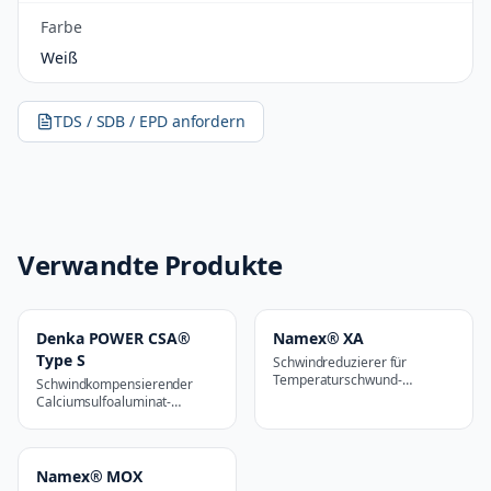
Farbe
Weiß
TDS / SDB / EPD anfordern
Verwandte Produkte
Denka POWER CSA®
Namex® XA
Type S
Schwindreduzierer für
Temperaturschwund-
Schwindkompensierender
Anwendungen
Calciumsulfoaluminat-
Zusatzstoff
Namex® MOX