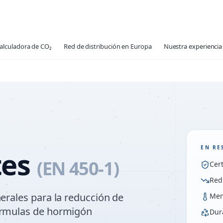
alculadora de CO₂
Red de distribución en Europa
Nuestra experiencia 
EN RE
tes
(EN 450-1)
Cer
Red
nerales para la reducción de
Men
fórmulas de hormigón
Dur