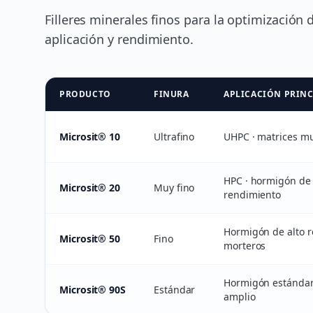
Filleres minerales finos para la optimización
aplicación y rendimiento.
PRODUCTO
FINURA
APLICACIÓN PRINC
Microsit® 10
Ultrafino
UHPC · matrices m
HPC · hormigón de 
Microsit® 20
Muy fino
rendimiento
Hormigón de alto r
Microsit® 50
Fino
morteros
Hormigón estándar
Microsit® 90S
Estándar
amplio