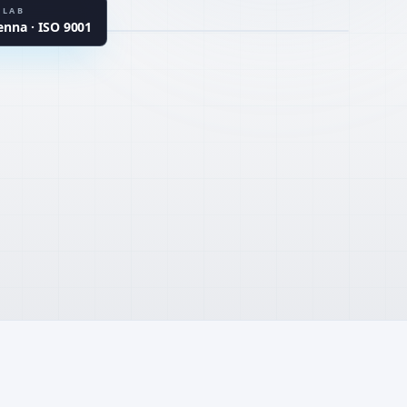
ARDS
 LAB
na · ISO 9001
TER
UHPC · CSA · MgO