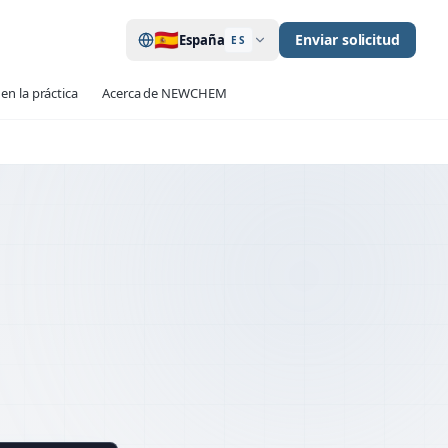
🇪🇸
Enviar solicitud
España
ES
en la práctica
Acerca de NEWCHEM
120+ / project
 TESTS
up to 40
ATIONS
934-2 · 13670 · 1504