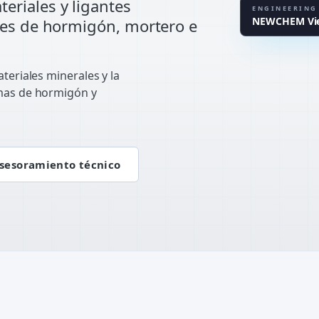
riales y ligantes
EN STAND
ENGINEERING
NEWCHEM Vien
tes de hormigón, mortero e
LAB CLUS
teriales minerales y la
emas de hormigón y
sesoramiento técnico