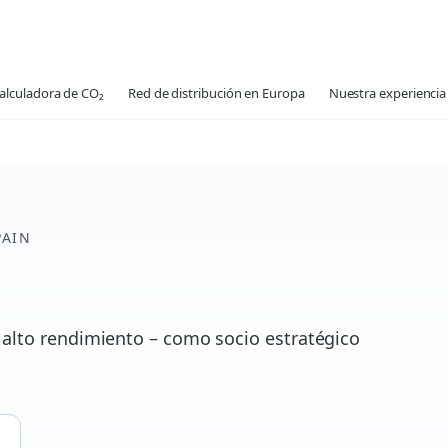
alculadora de CO₂
Red de distribución en Europa
Nuestra experiencia 
PAIN
 alto rendimiento – como socio estratégico
l