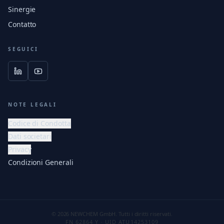
Sinergie
Contatto
SEGUICI
NOTE LEGALI
Codice di Condotta
Dati societari
Privacy
Condizioni Generali
© 2026 NEWCHEM GmbH. Tutti i diritti riservati.
FN 62864 Y · UID ATU14253109