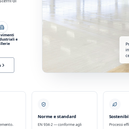
stemi di
avimenti
dustriali e
llerie
P
i
c
a
Norme e standard
Sostenibi
cemento.
EN 934-2 — conforme agli
Processi eff