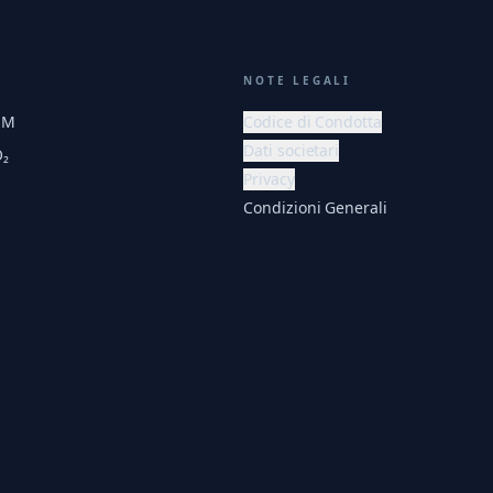
NOTE LEGALI
EM
Codice di Condotta
Dati societari
O₂
Privacy
Condizioni Generali