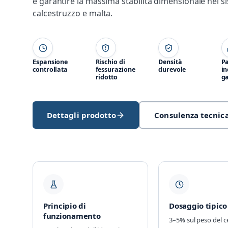
e garantire la massima stabilità dimensionale nei si
calcestruzzo e malta.
Espansione
Rischio di
Densità
P
controllata
fessurazione
durevole
in
ridotto
ga
Dettagli prodotto
Consulenza tecnic
Principio di
Dosaggio tipico
funzionamento
3–5% sul peso del 