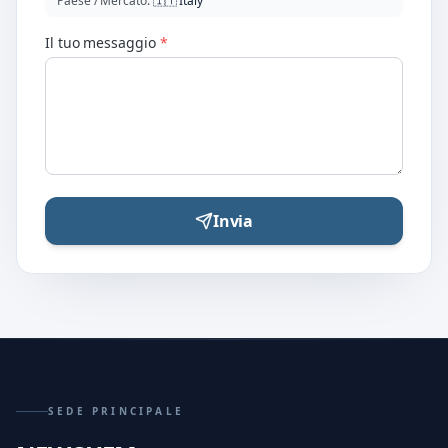
Paese / Mercato
:
🇮🇹
Italy
Il tuo messaggio
*
Invia
SEDE PRINCIPALE