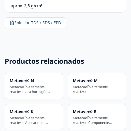
aprox. 2,5 g/cm³
Solicitar TDS / SDS / EPD
Productos relacionados
Metaver® N
Metaver® M
Metacaolín altamente
Metacaolín altamente
reactivo para hormigón
reactivo
premium
Metaver® K
Metaver® R
Metacaolín altamente
Metacaolín altamente
reactivo · Aplicaciones
reactivo · Componente
arquitectónicas y de diseño
geopolimérico