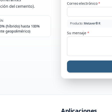
Correo electrónico
*
ción del cemento).
ÓN
Producto
:
Metaver® R
20% (híbrido) hasta 100%
nte geopolimérico)
Su mensaje
*
Aplicaciones