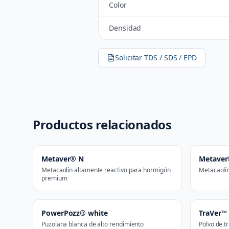
Color
Densidad
Solicitar TDS / SDS / EPD
Productos relacionados
Metaver® N
Metave
Metacaolín altamente reactivo para hormigón
Metacaolín
premium
PowerPozz® white
TraVer™
Puzolana blanca de alto rendimiento
Polvo de tr