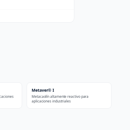
Metaver® I
icaciones
Metacaolín altamente reactivo para
aplicaciones industriales