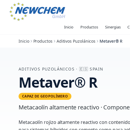
Inicio
Productos
Sinergias
C
Inicio
Productos
Aditivos Puzolánicos
Metaver® R
ADITIVOS PUZOLÁNICOS
·
🇪🇸
SPAIN
Metaver® R
CAPAZ DE GEOPOLÍMERO
Metacaolín altamente reactivo · Compone
Metacaolín rojizo altamente reactivo con contenid
para sistemas híbridos con cemento como para a