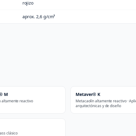
rojizo
aprox. 2,6 g/cm³
r® M
Metaver® K
 altamente reactivo
Metacaolín altamente reactivo · Apl
arquitectónicas y de diseño
ass clásico