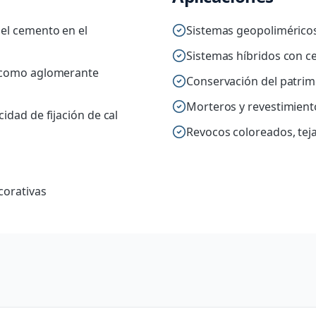
el cemento en el
Sistemas geopoliméricos
Sistemas híbridos con 
o como aglomerante
Conservación del patrim
Morteros y revestimient
idad de fijación de cal
Revocos coloreados, tej
corativas