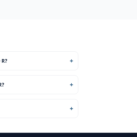
+
 R?
+
R?
+