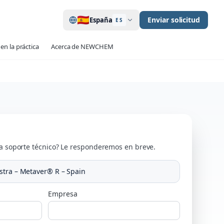
🇪🇸
Enviar solicitud
España
ES
en la práctica
Acerca de NEWCHEM
a soporte técnico? Le responderemos en breve.
stra – Metaver® R – Spain
Empresa