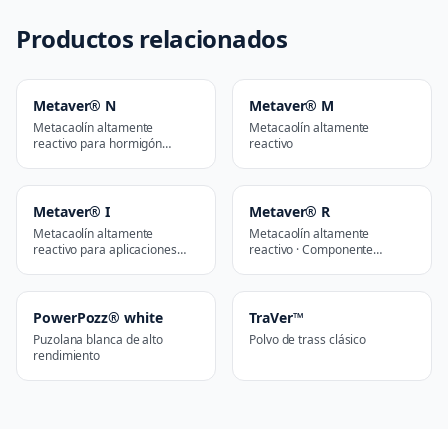
Productos relacionados
Metaver® N
Metaver® M
Metacaolín altamente
Metacaolín altamente
reactivo para hormigón
reactivo
premium
Metaver® I
Metaver® R
Metacaolín altamente
Metacaolín altamente
reactivo para aplicaciones
reactivo · Componente
industriales
geopolimérico
PowerPozz® white
TraVer™
Puzolana blanca de alto
Polvo de trass clásico
rendimiento