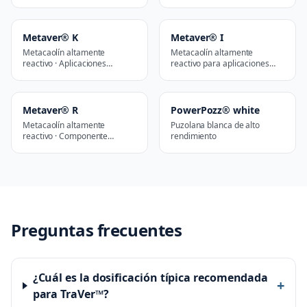
premium
Metaver® K
Metaver® I
Metacaolín altamente
Metacaolín altamente
reactivo · Aplicaciones
reactivo para aplicaciones
arquitectónicas y de diseño
industriales
Metaver® R
PowerPozz® white
Metacaolín altamente
Puzolana blanca de alto
reactivo · Componente
rendimiento
geopolimérico
Preguntas frecuentes
¿Cuál es la dosificación típica recomendada
+
para TraVer™?