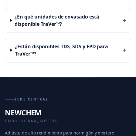
¿En qué unidades de envasado está
+
disponible TraVer™?
¿Están disponibles TDS, SDS y EPD para
+
TraVer™?
SEDE CENTRAL
NEWCHEM
GMBH · VIENNA, AUSTRIA
Aditivos de alto rendimiento para hormigón y mortero