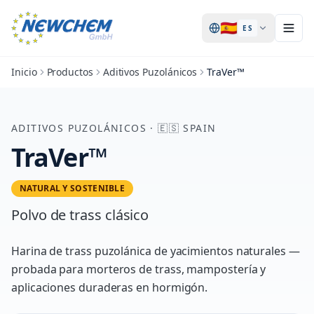
🇪🇸
ES
Inicio
Productos
Aditivos Puzolánicos
TraVer™
ADITIVOS PUZOLÁNICOS
·
🇪🇸
SPAIN
TraVer™
NATURAL Y SOSTENIBLE
Polvo de trass clásico
Harina de trass puzolánica de yacimientos naturales —
probada para morteros de trass, mampostería y
aplicaciones duraderas en hormigón.